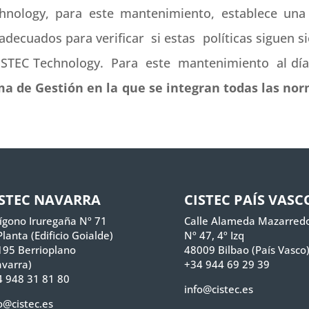
nology, para este mantenimiento, establece una 
decuados para verificar si estas políticas siguen si
ISTEC Technology. Para este mantenimiento al dí
 de Gestión en la que se integran todas las norm
ISTEC NAVARRA
CISTEC PAÍS VASC
ígono Iruregaña Nº 71
Calle Alameda Mazarred
Planta (Edificio Goialde)
Nº 47, 4º Izq
195 Berrioplano
48009 Bilbao (País Vasco
varra)
+34 944 69 29 39
 948 31 81 80
info@cistec.es
o@cistec.es