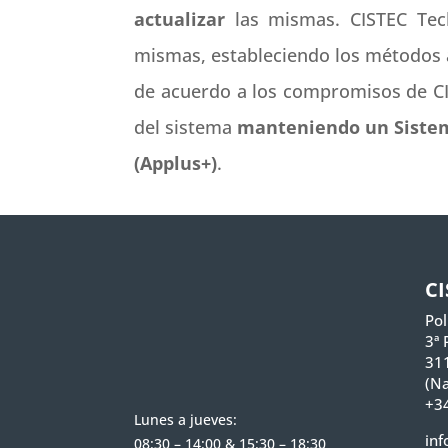
actualizar
las mismas. CISTEC Tech
mismas, estableciendo los métodos a
de acuerdo a los compromisos de C
del sistema
manteniendo un Sistema
(Applus+)
.
C
Pol
3ª 
31
(Na
+34
Lunes a jueves:
inf
08:30 – 14:00 & 15:30 – 18:30