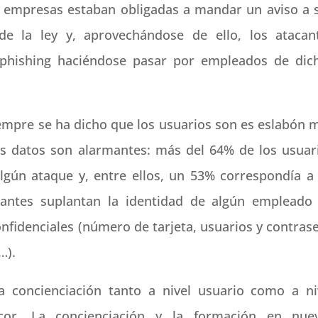
s empresas estaban obligadas a mandar un aviso a 
de la ley y, aprovechándose de ello, los atacan
phishing haciéndose pasar por empleados de dic
empre se ha dicho que los usuarios son es eslabón 
os datos son alarmantes: más del 64% de los usuar
lgún ataque y, entre ellos, un 53% correspondía a
cantes suplantan la identidad de algún empleado
confidenciales (número de tarjeta, usuarios y contras
…).
sa concienciación tanto a nivel usuario como a ni
ncor. La concienciación y la formación en nue