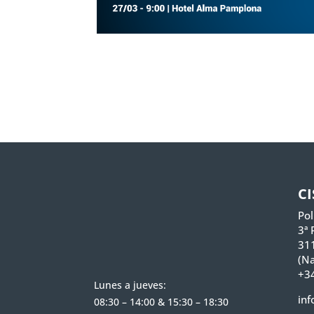
C
Pol
3ª 
31
(Na
+34
Lunes a jueves:
inf
08:30 – 14:00 & 15:30 – 18:30