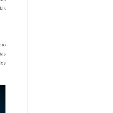
das
cio
ias
los