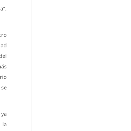
a”,
tro
dad
del
más
rio
 se
 ya
 la