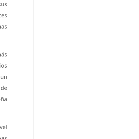
sus
tes
has
más
ios
 un
 de
eña
vel
vas