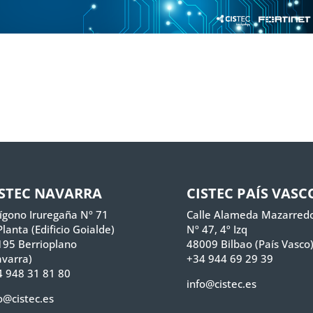
ISTEC NAVARRA
CISTEC PAÍS VASC
ígono Iruregaña Nº 71
Calle Alameda Mazarred
Planta (Edificio Goialde)
Nº 47, 4º Izq
195 Berrioplano
48009 Bilbao (País Vasco
varra)
+34 944 69 29 39
 948 31 81 80
info@cistec.es
o@cistec.es