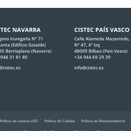
STEC NAVARRA
CISTEC PAÍS VASCO
gono Iruregaña Nº 71
Calle Alameda Mazarredo,
lanta (Edificio Goialde)
Nº 47, 4º Izq
95 Berrioplano (Navarra)
48009 Bilbao (País Vasco)
 948 31 81 80
+34 944 69 29 39
@cistec.es
info@cistec.es
Política de cookies (UE)
Política de Calidad
Política de Medioambiente