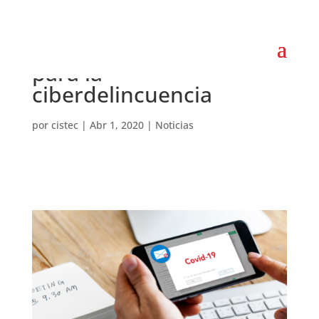
El Coronavirus gancho
para la
ciberdelincuencia
por
cistec
|
Abr 1, 2020
|
Noticias