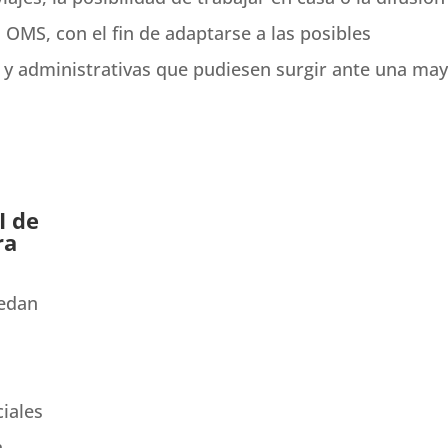
OMS, con el fin de adaptarse a las posibles
s y administrativas que pudiesen surgir ante una ma
I de
ra
uedan
iales
a