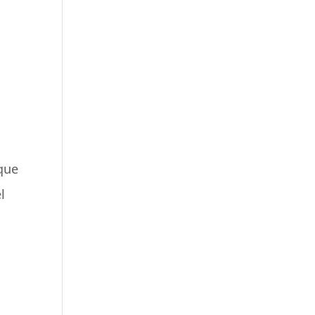
 que
l