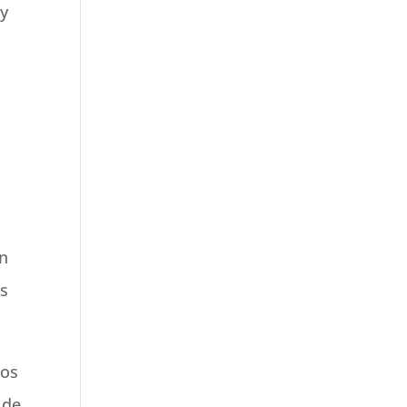
 y
ón
os
los
 de