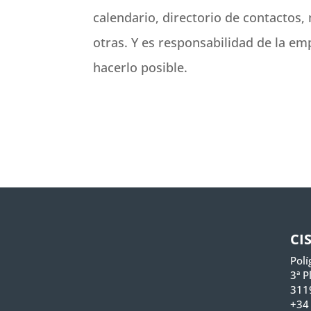
calendario, directorio de contactos,
otras. Y es responsabilidad de la e
hacerlo posible.
CI
Polí
3ª P
311
+34