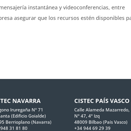
 mensajería instantánea y videoconferencias, entre
mpresa asegurar que los recursos estén disponibles p
STEC NAVARRA
CISTEC PAÍS VASCO
gono Iruregaña Nº 71
Calle Alameda Mazarredo,
lanta (Edificio Goialde)
Nº 47, 4º Izq
95 Berrioplano (Navarra)
48009 Bilbao (País Vasco)
 948 31 81 80
+34 944 69 29 39