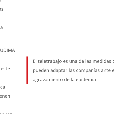
as
la
e UDIMA
El teletrabajo es una de las medidas
 este
pueden adaptar las compañías ante e
agravamiento de la epidemia
ica
ienen
n