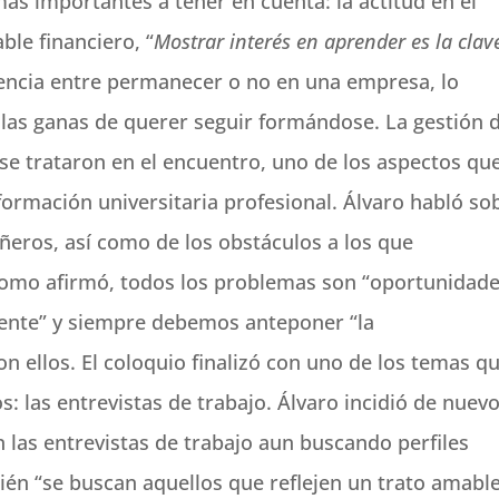
ás importantes a tener en cuenta: la actitud en el
ble financiero, “
Mostrar interés en aprender es la clav
erencia entre permanecer o no en una empresa, lo
 las ganas de querer seguir formándose. La gestión 
 se trataron en el encuentro, uno de los aspectos qu
formación universitaria profesional. Álvaro habló so
ñeros, así como de los obstáculos a los que
. Como afirmó, todos los problemas son “oportunidad
mente” y siempre debemos anteponer “la
con ellos. El coloquio finalizó con uno de los temas q
s: las entrevistas de trabajo. Álvaro incidió de nuev
n las entrevistas de trabajo aun buscando perfiles
én “se buscan aquellos que reflejen un trato amabl