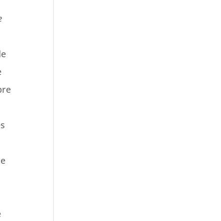
e
de
e
bre
es
ue
o
e