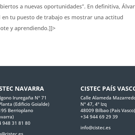
iertos a nuevas oportunidades”. En definitiva, Álva
 en tu puesto de trabajo es mostrar una actitud
dote y aprendiendo.]]>
ISTEC NAVARRA
CISTEC PAÍS VASC
ígono Iruregaña Nº 71
Calle Alameda Mazarred
Planta (Edificio Goialde)
Nº 47, 4º Izq
195 Berrioplano
48009 Bilbao (País Vasco
varra)
+34 944 69 29 39
 948 31 81 80
info@cistec.es
o@cistec.es