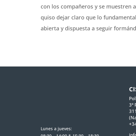
con los compañeros y se muestren ab
quiso dejar claro que lo fundamental
abierta y dispuesta a seguir formán
C
Pol
3ª 
31
(Na
+34
Lunes a jueves:
inf
08:30 – 14:00 & 15:30 – 18:30