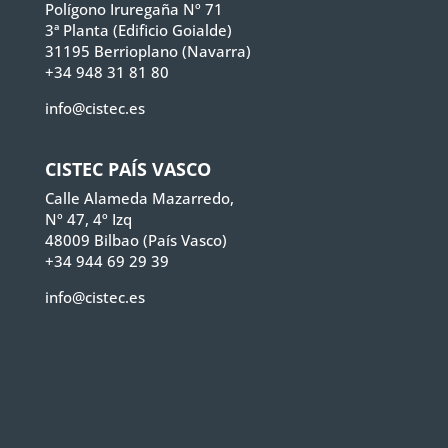
Polígono Iruregaña Nº 71
3ª Planta (Edificio Goialde)
31195 Berrioplano (Navarra)
+34 948 31 81 80
info@cistec.es
CISTEC PAÍS VASCO
Calle Alameda Mazarredo,
Nº 47, 4º Izq
48009 Bilbao (País Vasco)
+34 944 69 29 39
info@cistec.es