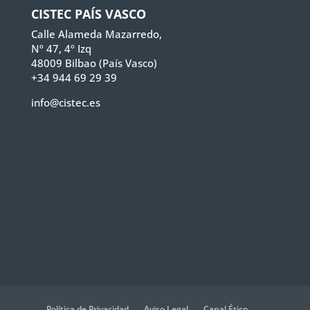
CISTEC PAÍS VASCO
Calle Alameda Mazarredo,
Nº 47, 4º Izq
48009 Bilbao (País Vasco)
+34 944 69 29 39
info@cistec.es
Política de Privacidad
Aviso Legal
Canal Ético