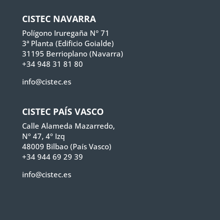
CISTEC NAVARRA
Polígono Iruregaña Nº 71
3ª Planta (Edificio Goialde)
31195 Berrioplano (Navarra)
+34 948 31 81 80
info@cistec.es
CISTEC PAÍS VASCO
Calle Alameda Mazarredo,
Nº 47, 4º Izq
48009 Bilbao (País Vasco)
+34 944 69 29 39
info@cistec.es