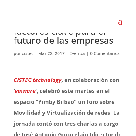
Movilidad y tecnología:
factores clave para el
futuro de las empresas
por
cistec
|
Mar 22, 2017
|
Eventos
|
0 Comentarios
CISTEC technology
, en colaboración con
‘
vmware
’, celebró este martes en el
espacio “Yimby Bilbao” un foro sobre
Movilidad y Virtualización de redes. La
jornada contó con tres charlas a cargo
de José Antonio Gurucelain (director de