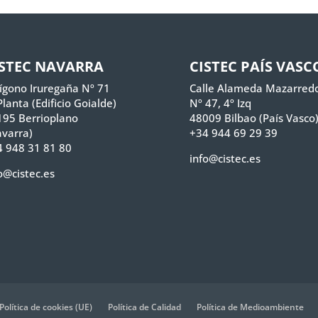
ISTEC NAVARRA
CISTEC PAÍS VASC
ígono Iruregaña Nº 71
Calle Alameda Mazarred
Planta (Edificio Goialde)
Nº 47, 4º Izq
195 Berrioplano
48009 Bilbao (País Vasco
varra)
+34 944 69 29 39
 948 31 81 80
info@cistec.es
o@cistec.es
Política de cookies (UE)
Política de Calidad
Política de Medioambiente